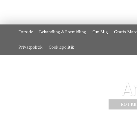
Forside
Behandling & Formidling
Om Mig
Gratis Mate
Privatpolitik
Cookiepolitik
A
RO I K