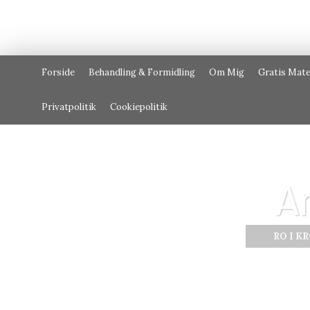
Forside
Behandling & Formidling
Om Mig
Gratis Mate
Privatpolitik
Cookiepolitik
A
RO I K