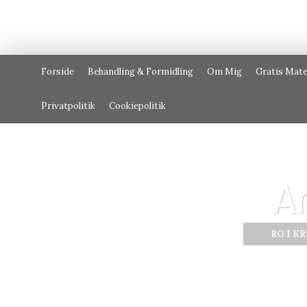
Forside
Behandling & Formidling
Om Mig
Gratis Mate
Privatpolitik
Cookiepolitik
A
RO I K