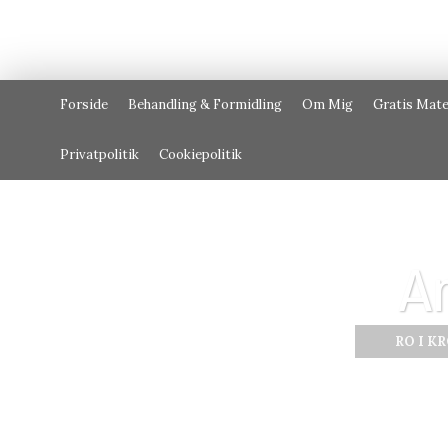
Forside
Behandling & Formidling
Om Mig
Gratis Mate
Privatpolitik
Cookiepolitik
A
RO I K