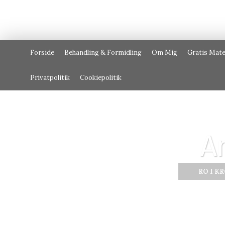
Forside
Behandling & Formidling
Om Mig
Gratis Mate
Privatpolitik
Cookiepolitik
A
RO I K