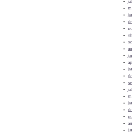
ju
ma
ja
d
n
ok
se
au
ju
ap
ja
d
se
ju
ma
ja
d
n
au
ju