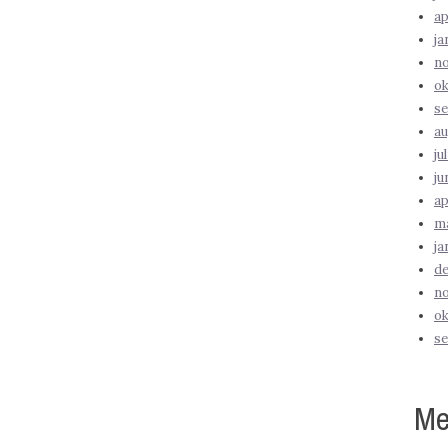
ap
ja
n
ok
se
au
ju
ju
ap
ma
ja
d
n
ok
s
Me