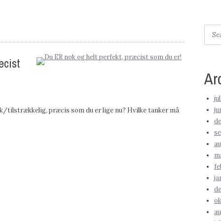
Searc
for:
æcist
Ar
ju
ju
ok/tilstrækkelig, præcis som du er lige nu? Hvilke tanker må
d
s
au
m
fe
ja
d
ok
au