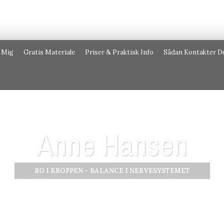
 Mig
Gratis Materiale
Priser & Praktisk Info
Sådan Kontakter D
Anne Hansen
RO I KROPPEN – BALANCE I NERVESYSTEMET