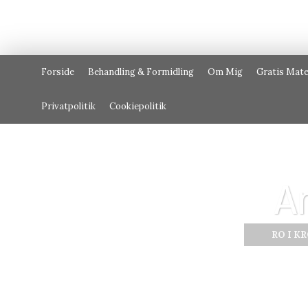
Forside
Behandling & Formidling
Om Mig
Gratis Mate
Privatpolitik
Cookiepolitik
A
RO I K