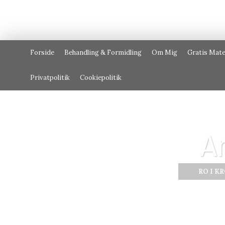
Forside
Behandling & Formidling
Om Mig
Gratis Mate
Privatpolitik
Cookiepolitik
A
RO I K