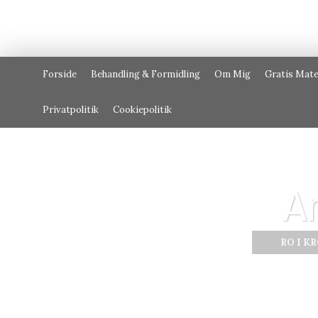
Forside
Behandling & Formidling
Om Mig
Gratis Mate
Privatpolitik
Cookiepolitik
A
RO I K