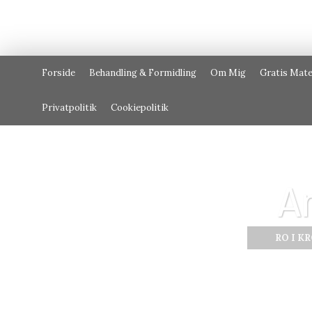
Forside
Behandling & Formidling
Om Mig
Gratis Mate
Privatpolitik
Cookiepolitik
A
RO I K