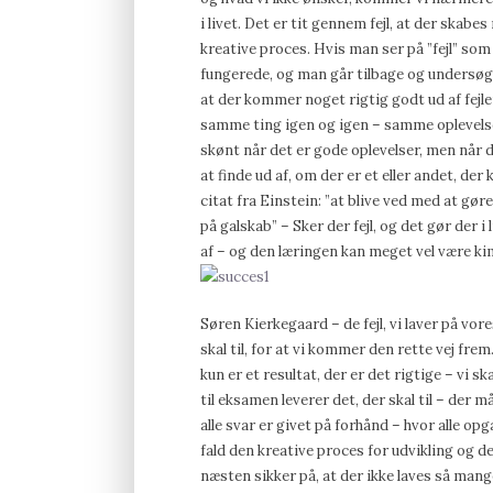
i livet. Det er tit gennem fejl, at der skab
kreative proces. Hvis man ser på ”fejl” so
fungerede, og man går tilbage og undersøge
at der kommer noget rigtig godt ud af fejle
samme ting igen og igen – samme oplevelse
skønt når det er gode oplevelser, men når d
at finde ud af, om der er et eller andet, de
citat fra Einstein: ”at blive ved med at gø
på galskab” – Sker der fejl, og det gør der 
af – og den læringen kan meget vel være kim
Søren Kierkegaard – de fejl, vi laver på vor
skal til, for at vi kommer den rette vej fr
kun er et resultat, der er det rigtige – vi s
til eksamen leverer det, der skal til – der må
alle svar er givet på forhånd – hvor alle op
fald den kreative proces for udvikling og 
næsten sikker på, at der ikke laves så man