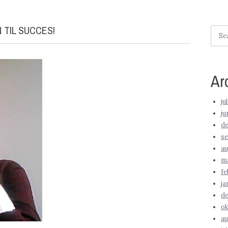
 TIL SUCCES!
Searc
for:
Ar
ju
ju
d
s
au
m
fe
ja
d
ok
au