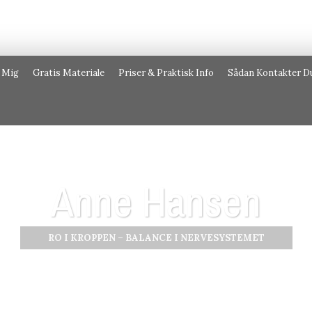
 Mig
Gratis Materiale
Priser & Praktisk Info
Sådan Kontakter D
Anne Hansen
RO I KROPPEN – BALANCE I NERVESYSTEMET