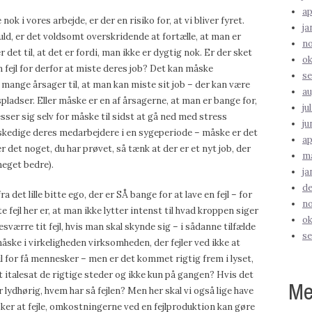
ap
 i vores arbejde, er der en risiko for, at vi bliver fyret.
ja
ld, er det voldsomt overskridende at fortælle, at man er
n
 det til, at det er fordi, man ikke er dygtig nok. Er der sket
ok
 en fejl for derfor at miste deres job? Det kan måske
se
 mange årsager til, at man kan miste sit job – der kan være
au
pladser. Eller måske er en af årsagerne, at man er bange for,
ju
ser sig selv for måske til sidst at gå ned med stress
ju
skedige deres medarbejdere i en sygeperiode – måske er det
ap
er det noget, du har prøvet, så tænk at der er et nyt job, der
ma
meget bedre).
ja
d
det lille bitte ego, der er SÅ bange for at lave en fejl – for
n
fejl her er, at man ikke lytter intenst til hvad kroppen siger
ok
esværre tit fejl, hvis man skal skynde sig – i sådanne tilfælde
s
 måske i virkeligheden virksomheden, der fejler ved ikke at
l for få mennesker – men er det kommet rigtig frem i lyset,
 italesat de rigtige steder og ikke kun på gangen? Hvis det
Me
r lydhørig, hvem har så fejlen? Men her skal vi også lige have
nsker at fejle, omkostningerne ved en fejlproduktion kan gøre