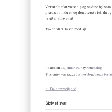
Vær stolt af at være dig og se dine fejl som
præcis som du er, og den største fejl, du og a
frygter at lave fejl.
Tak fordi du læste med 😀
Posted on
25. januar 2017
by
AnnesBlog
This entry was tagged
annesblog
,
bange for at 
←
Taknemmelighed
Post
Skriv et svar
navigation