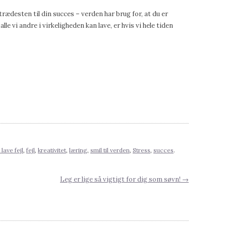
 trædesten til din succes – verden har brug for, at du er
lle vi andre i virkeligheden kan lave, er hvis vi hele tiden
lave fejl
,
fejl
,
kreativitet
,
læring
,
smil til verden
,
Stress
,
succes
.
Leg er lige så vigtigt for dig som søvn!
→