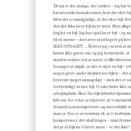
Åh nej er der mange, der tænker – jeg har ba
katastrofale konsekvenser, hvis der sker fejl
Men det er uundgåeligt, at der sker fejl. De
den der ikke laver fejl laver intet. Men alli
begået en fejl. Jeg har også lavet fejl – og
til en messe – desværre stod logoet på h
IKKE OPDAGET…. Åh hvor jeg var ked af det
kunne ikke gøres om, og jeg formodede, at 
skaden ordnes ved at sætte et lille klisterm
forsøger at skjule, at der er sket en fejl – 
nogen giver andre skylden for fejlen – det s
bestemt meget usmageligt – men det er sim
forfærdeligt at lave fejl. Vi taler helst ikke om
arbejdsplads. Sker der fejl indenfor hjemme
lidt om, for vi har accepteret, at vi menne
fremstå som kompetente og succesfulde men
man er. Der er en tendens til, at vi forbind
kompetencer, der skal bruges – man fremstår
det jo af fejlene vi lærer mest – er det ikke?