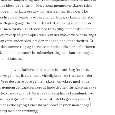
es nye ideer, det er den måde, vi som mennesker skaber i den
m noget, man kan lære af – man går gennem hvad der ikke
r hvad der kunne have været anderledes, så kan det tit ske,
n. Nogen gange i livet ser det ud til, at man går gennem de
r men forskellige steder med forskellige mennesker, det er
et er knap så gode oplevelser, kan der måske være en læring i
r kan være anderledes, om der er noget, der kan forbedres. Et
re den samme ting og forvente et andet udfald er definitionen
i livet, er det en særdeles udmærket ting man kan lære noget
en til succes.
Livet skal leves forfra, men forståes bagfra skrev
es vej gennem livet, er nok i virkeligheden de trædesten, der
em. Vi er desværre bare gennem skolen opvokset med, at der
kal gennem gentagelser lære at finde det helt rigtige svar, så vi
 helst ikke være fejl. Men vil vi virkelig have et samfund, hvor
gaver skal give et bestemt resultat – det begrænser i hvert
det at skabe nyt og tænke ud over boksen (men man er også
ge fejl med den tænkning)