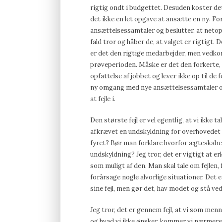
rigtig ondt i budgettet. Desuden koster de
det ikke en let opgave at ansætte en ny. F
ansættelsessamtaler og beslutter, at netop
fald tror og håber de, at valget er rigtigt
er det den rigtige medarbejder, men vedkom
prøveperioden. Måske er det den forkerte,
opfattelse af jobbet og lever ikke op til 
ny omgang med nye ansættelsessamtaler o
at fejle i.
Den største fejl er vel egentlig, at vi ikke ta
afkrævet en undskyldning for overhovedet at
fyret? Bør man forklare hvorfor ægteskab
undskyldning? Jeg tror, det er vigtigt at er
som muligt af den. Man skal tale om fejlen, f
forårsage nogle alvorlige situationer. Det e
sine fejl, men gør det, hav modet og stå ved
Jeg tror, det er gennem fejl, at vi som menn
og hvad vi ikke ønsker, kommer vi nærmere d