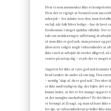
Hvis vi som mennesker ikke er kompetente nok
Hvis det er vigtigt at fremstå som succesfu
uden job – for måske tror den, man fortæller
en fejl, når folk bliver ledige – har de lavet
forekomme i meget sjældne tilfælde. Der er
tale om nedskæringer, udflytning af arbejds
at man ikke er god nok, man presser og pres
(desværre vælger nogle virksomheder at af
ikke værd at arbejde de steder alligevel, så 
venter på netop dig – et job der er meget 
Angsten for ikke at være god nok kommer fra 
hvad tænker de andre så om mig. Den eneste 
– nemlig ”slap af, du er god nok”. Der sker d
er ikke nødvendigvis dig, der fejler, det er
kunne indse, at der er for mange opgaver ti
at der mangler medarbejdere? Er det blevet
er forsøgt at få sagt, og man så bare ikke e
for øje, at virksomhederne jo heller ikke ø