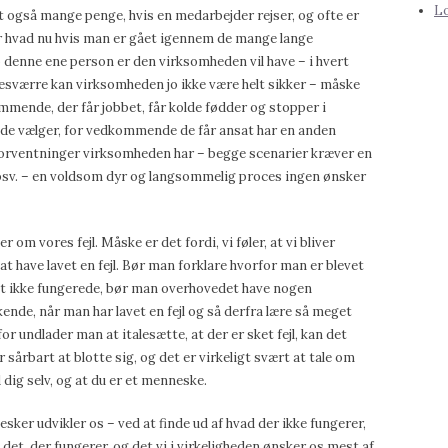
Lo
t også mange penge, hvis en medarbejder rejser, og ofte er
or hvad nu hvis man er gået igennem de mange lange
 denne ene person er den virksomheden vil have – i hvert
. Desværre kan virksomheden jo ikke være helt sikker – måske
mende, der får jobbet, får kolde fødder og stopper i
 de vælger, for vedkommende de får ansat har en anden
de forventninger virksomheden har – begge scenarier kræver en
sv. – en voldsom dyr og langsommelig proces ingen ønsker
ler om vores fejl. Måske er det fordi, vi føler, at vi bliver
 have lavet en fejl. Bør man forklare hvorfor man er blevet
et ikke fungerede, bør man overhovedet have nogen
kende, når man har lavet en fejl og så derfra lære så meget
or undlader man at italesætte, at der er sket fejl, kan det
r sårbart at blotte sig, og det er virkeligt svært at tale om
 dig selv, og at du er et menneske.
esker udvikler os – ved at finde ud af hvad der ikke fungerer,
et, der fungerer, og det vi i virkeligheden ønsker os mest af