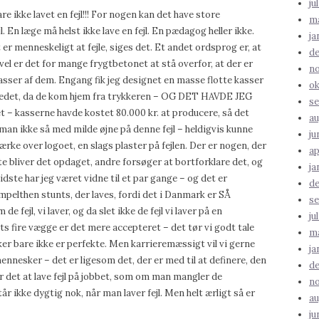
ju
re ikke lavet en fejl!!! For nogen kan det have store
ma
. En læge må helst ikke lave en fejl. En pædagog heller ikke.
ja
t er menneskeligt at fejle, siges det. Et andet ordsprog er, at
d
gevel er det for mange frygtbetonet at stå overfor, at der er
n
 masser af dem. Engang fik jeg designet en masse flotte kasser
ok
ovedet, da de kom hjem fra trykkeren – OG DET HAVDE JEG
se
 – kasserne havde kostet 80.000 kr. at producere, så det
au
man ikke så med milde øjne på denne fejl – heldigvis kunne
ju
ærke over logoet, en slags plaster på fejlen. Der er nogen, der
ap
ofte bliver det opdaget, andre forsøger at bortforklare det, og
ja
idste har jeg været vidne til et par gange – og det er
d
pelthen stunts, der laves, fordi det i Danmark er SÅ
se
 de fejl, vi laver, og da slet ikke de fejl vi laver på en
ju
ts fire vægge er det mere accepteret – det tør vi godt tale
ma
sker bare ikke er perfekte. Men karrieremæssigt vil vi gerne
ja
nesker – det er ligesom det, der er med til at definere, den
d
er det at lave fejl på jobbet, som om man mangler de
n
 ikke dygtig nok, når man laver fejl. Men helt ærligt så er
au
ju