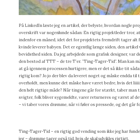
På LinkedIn læste jeg en artikel, der belyste, hvordan nogle pro
overskrift var nogenlunde sådan: En rigtig projektleder tror, at 
indenfor en måned, idet det for projektets fremdrift tager alt 
kvinde leverer babyen. Det er egentlig længe siden, den artike
bevidsthed siden. Da jeg arbejdede som grafisk designer, var de
den bestod af TTT – de tre T’er. ”Ting-Tager-Tid”. Man kan må
at gå igennem processen hurtigere, men er det så ikke tit sådan,
rigtig kom? Jo jo der blev da leveret noget og måske endda til t
overholdt, men kunne det måske have været bedre, hvis det liiiiig
den helt rigtige måde? Når tingene går for stærkt, taber man t
svigter, folk bliver sygemeldte, varer returneres og værst af d
– vi taber vores drømme, når vi føler os pressede, og det går f
Ting-Tager-Tid – en rigtig god vending som ikke jeg har funde
jeg – drømme tager også tid, hvis de skal udvikles rigtigt.