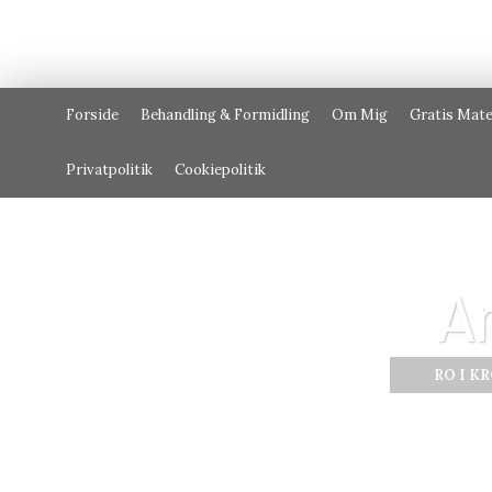
Forside
Behandling & Formidling
Om Mig
Gratis Mate
Privatpolitik
Cookiepolitik
A
RO I K