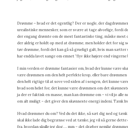
Drømme – hvad er det egentlig? Der er nogle, der dagdrømmer 
urealistiske mennesker, som er svære at tage alvorlige, fordi d
der engang drømte om de mest fantastiske ting, måske mest d
der aldrig er holdt op med at drømme, men holder det for sig se
tør drømme, fordi det kan gå så grueligt galt, hvis man sætter 
har endda lavet sange om emnet ”flyv ikke højere end vingerne b
I min verden er drømme fantasier om, hvad der kunne være skøn
være drømmen om den helt perfekte krop, eller bare drømmen 
den helt rigtige til at sove ved siden af i sengen, det kunne væ
hvad som helst for, det kunne være drømmen om det skønneste hus
ja der er faktisk en masse, man kan drømme om – vi vil jo alle n
om alt muligt – det giver den skønneste energi indeni. Tænk hv
Hvad drømmer du om? Ved du det ikke, så sæt dig ned og tænk lid
skal ikke lade dig begrænse ved at tænke, jeg vil så gerne dett
fra, hvordan skulle jeg dog…. mm – det dræber nemlig drømme