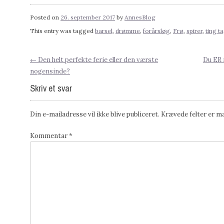
Posted on
26. september 2017
by
AnnesBlog
This entry was tagged
barsel
,
drømme
,
forårsløg
,
Frø
,
spirer
,
ting ta
←
Den helt perfekte ferie eller den værste
Du ER 
Post
nogensinde?
Skriv et svar
navigation
Din e-mailadresse vil ikke blive publiceret.
Krævede felter er 
Kommentar
*