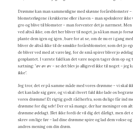
Drømme kan man sammenligne med skønne forårsblomster – 
blomsterløgene i krukkerne eller i haven – man spekulerer ikke 
gro og blive til blomster – man forventer det jo nærmest. Men 
ved altså ikke, om det her bliver til noget, ja så kan man jo for
plante dem igen og igen , bare for at se, om de nu er i gang med 
bliver de altså ikke til de smukke forårsblomster, som det jo ege
de bliver ved med at være løg, for de små spirer bliver jo ødelag
genplantet. I værste fald kan det være nogen tager dem op 
sætning: ”øv øv øv – se det blev jo alligevel ikke til noget – jeg
ikke”.
Jeg tror, det er på samme måde med vores drømme – vi skal ikke 
det kan lade sig gøre, og vi skal i hvert fald ikke lade os beg
vores drømme! Et rigtig godt råd herfra, som du lige får ind me
drømme for dig selv! Der er så mange, der har meninger om alt 
drømme ødelagt. Slet ikke fordi de vil dig det dårligt, men det 
skrev om lige før – lad dine drømme spire og lad dem vokse og 
andres mening om din drøm.