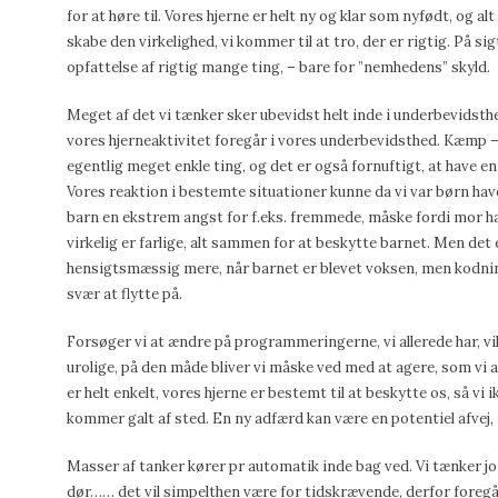
for at høre til. Vores hjerne er helt ny og klar som nyfødt, og alt
skabe den virkelighed, vi kommer til at tro, der er rigtig. På s
opfattelse af rigtig mange ting, – bare for ”nemhedens” skyld.
Meget af det vi tænker sker ubevidst helt inde i underbevidst
vores hjerneaktivitet foregår i vores underbevidsthed. Kæmp – 
egentlig meget enkle ting, og det er også fornuftigt, at have en h
Vores reaktion i bestemte situationer kunne da vi var børn have 
barn en ekstrem angst for f.eks. fremmede, måske fordi mor h
virkelig er farlige, alt sammen for at beskytte barnet. Men det 
hensigtsmæssig mere, når barnet er blevet voksen, men kodn
svær at flytte på.
Forsøger vi at ændre på programmeringerne, vi allerede har, vil 
urolige, på den måde bliver vi måske ved med at agere, som vi a
er helt enkelt, vores hjerne er bestemt til at beskytte os, så vi 
kommer galt af sted. En ny adfærd kan være en potentiel afvej, i 
Masser af tanker kører pr automatik inde bag ved. Vi tænker jo 
dør…… det vil simpelthen være for tidskrævende, derfor foregår 