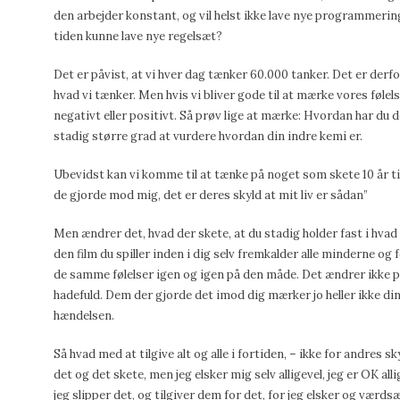
den arbejder konstant, og vil helst ikke lave nye programmeringe
tiden kunne lave nye regelsæt?
Det er påvist, at vi hver dag tænker 60.000 tanker. Det er derfor
hvad vi tænker. Men hvis vi bliver gode til at mærke vores følels
negativt eller positivt. Så prøv lige at mærke: Hvordan har du d
stadig større grad at vurdere hvordan din indre kemi er.
Ubevidst kan vi komme til at tænke på noget som skete 10 år t
de gjorde mod mig, det er deres skyld at mit liv er sådan”
Men ændrer det, hvad der skete, at du stadig holder fast i hvad d
den film du spiller inden i dig selv fremkalder alle minderne og 
de samme følelser igen og igen på den måde. Det ændrer ikke på,
hadefuld. Dem der gjorde det imod dig mærker jo heller ikke din
hændelsen.
Så hvad med at tilgive alt og alle i fortiden, – ikke for andres s
det og det skete, men jeg elsker mig selv alligevel, jeg er OK alli
jeg slipper det, og tilgiver dem for det, for jeg elsker og værdsæ