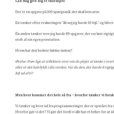
Lad mig give dig et eksempel:
Der er en opgave på 100 spørgsmål, der skal besvares:
En tænker efter evalueringen ”åh nej jeg havde 10 fejl..” og blive
En anden tænker wow jeg havde 89 opgaver, der var løst rigti
stolt af sin egen præstation.
Hvem har den bedste følelse indeni?
Ø
velse: Prøv lige at reflektere over om du plejer at tænke i ove
eller er det halvfyldt i din verden. Var du den, der havde 8 rigtig
fejl ud af ti?
Men hvor kommer det hele så fra – hvorfor tænker vi forske
Vi tænker og lever ud fra programmeringer, der er opstået fra 
Hvorfor gør vi det? Vi gør det fordi vi alle har et behov for at 