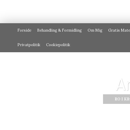
Forside
Behandling & Formidling
Om Mig
Gratis Mate
Privatpolitik
Cookiepolitik
A
RO I K