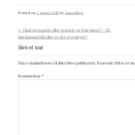
Posted on
2. marts 2015
by
AnnesBlog
←
Glad og positiv eller negativ og bekymret? – Er
Post
din himmel blå eller er det overskyet?
Skriv et svar
navigation
Din e-mailadresse vil ikke blive publiceret.
Krævede felter er 
Kommentar
*