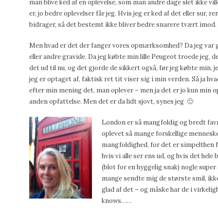
man blive ked af en oplevelse, som man andre dage slet ikke ville
er, jo bedre oplevelser får jeg. Hvis jeg er ked af det eller sur, ren
bidrager, så det bestemt ikke bliver bedre snarere tvært imod.
Men hvad er det der fanger vores opmærksomhed? Da jeg var gr
eller andre gravide. Da jeg købte min lille Peugeot troede jeg, de
det ud til nu, og det gjorde de sikkert også, før jeg købte min, j
jeg er optaget af, faktisk ret tit viser sig i min verden. Så ja h
efter min mening det, man oplever – men ja det er jo kun min op
anden opfattelse. Men det er da lidt sjovt, synes jeg 🙂
London er så mangfoldig og bredt favne
oplevet så mange forskellige mennesker
mangfoldighed, for det er simpelthen for
hvis vi alle ser ens ud, og hvis det hele
(blot for en hyggelig snak) nogle supe
mange sendte mig de største smil, ikke 
glad af det – og måske har de i virkeli
knows……