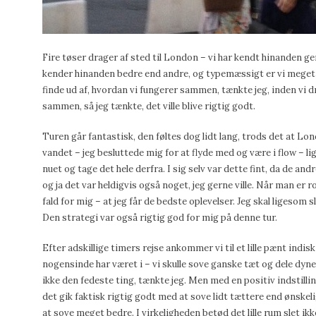
Fire tøser drager af sted til London – vi har kendt hinanden 
kender hinanden bedre end andre, og typemæssigt er vi meget 
finde ud af, hvordan vi fungerer sammen, tænkte jeg, inden vi dro
sammen, så jeg tænkte, det ville blive rigtig godt.
Turen går fantastisk, den føltes dog lidt lang, trods det at Lon
vandet – jeg besluttede mig for at flyde med og være i flow – li
nuet og tage det hele derfra. I sig selv var dette fint, da de andr
og ja det var heldigvis også noget, jeg gerne ville. Når man er ro
fald for mig – at jeg får de bedste oplevelser. Jeg skal ligesom 
Den strategi var også rigtig god for mig på denne tur.
Efter adskillige timers rejse ankommer vi til et lille pænt indis
nogensinde har været i – vi skulle sove ganske tæt og dele dyne, 
ikke den fedeste ting, tænkte jeg. Men med en positiv indstillin
det gik faktisk rigtig godt med at sove lidt tættere end ønskeli
at sove meget bedre. I virkeligheden betød det lille rum slet ik