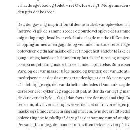
vi havde eget bad og toilet – ret OK for øvrigt. Morgenmaden var 
den pris det kostede.
Det, der gav mig inspiration til denne artikel, var oplevelsen af, 
indtryk. Vi gik de samme steder og burde vel opleve det samm
mig at iagttage, hvad hver enkelt af os lagde mærke til. Kender 
shoppingtur ned af en gågade, og veninden fortæller efterfølg
oplevelser, og du har måske oplevet noget helt andet? Måske er
gange, at jeg havde en helt anden opfattelse af turen og omgi
ikke på noget dårlig måde, bare en anden opfattelse. Som eksemp
Park, og der var masser både mænd og kvinder, der var ude at l
medrejsende, at det da er meget underligt, at der ikke er nogen,
så i det dejlige vejr, det var da helt anderledes i Danmark, sagd
der løber eller cykler. Jeg sagde lidt paf, at der da var rigtig man
de var over det hele…. Og sådan fortsatte det med små ting. 
teori om, at vi hver især oplever verden set ud fra vores egen 
måske også midt imellem engang imellem, hvis det er lidt kedelig
opleve tingene forskelligt? At vi går i det samme rum så at sige
Personligt tror jeg, det handler om hvilken frekvens vi er på, 