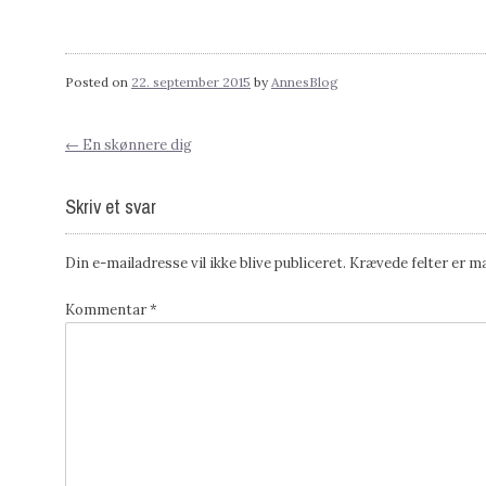
Posted on
22. september 2015
by
AnnesBlog
←
En skønnere dig
Post
Skriv et svar
navigation
Din e-mailadresse vil ikke blive publiceret.
Krævede felter er 
Kommentar
*