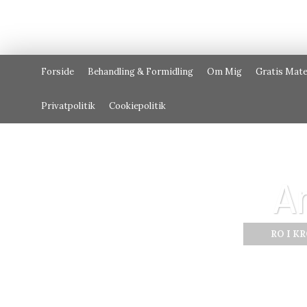
Forside
Behandling & Formidling
Om Mig
Gratis Mate
Privatpolitik
Cookiepolitik
A
RO I K